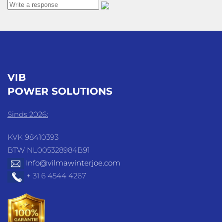
VIB
POWER SOLUTIONS
Sinds 2026:
KVK 98410393
BTW NL005328984B91
Info@vilmawinterjoe.com
+ 31 6 4544 4267