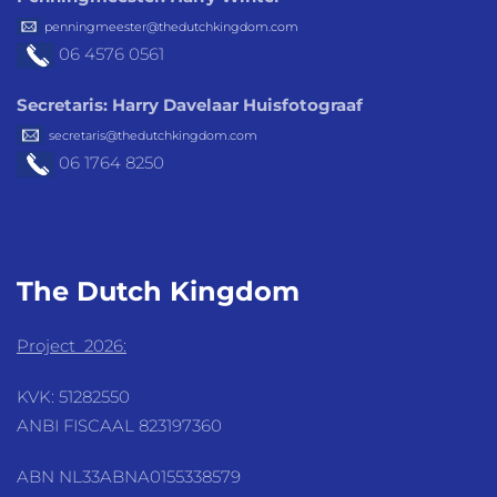
penningmeester@thedutchkingdom.com
06 4576
0561
Secretaris: Harry Davelaar Huisfotograaf
secretaris@thedutchkingdom.com
06 1764 8250
The Dutch
Kingdom
Project 2026:
KVK: 51282550
ANBI FISCAAL 823197360
ABN NL33ABNA0155338579