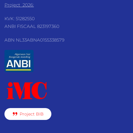
Project 2026:
KVK: 51282550
ANBI FISCAAL 823197360
ABN NL33ABNA0155338579
Project BIB