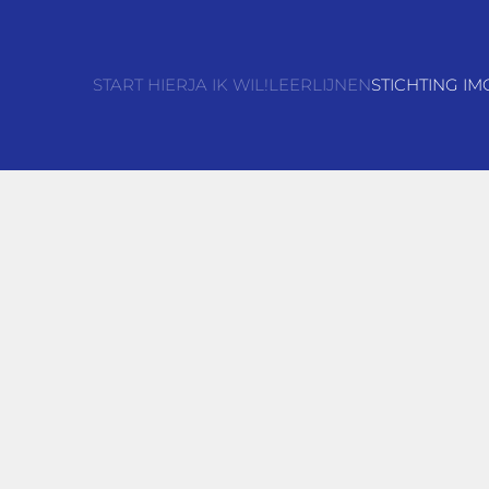
START HIER
JA IK WIL!
LEERLIJNEN
STICHTING IM