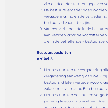
zijn de door de statuten gegeven v
De bestuursvergaderingen worden gel
vergadering. Indien de vergadering 
bestuurslid voorzitter zijn.
Van het verhandelde in de bestuurs
aanwezigen, door de voorzitter va
die in de betreffende - bestuursver
Bestuursbesluiten
Artikel 5
Het bestuur kan ter vergadering al
vergadering aanwezig dan wel - bij 
bestuurslid laten vertegenwoordigen
voldoende, volmacht. Een bestuursl
Het bestuur kan ook buiten vergader
per enig telecommunicatiemiddel, 
antwoorden door de secretaris een 