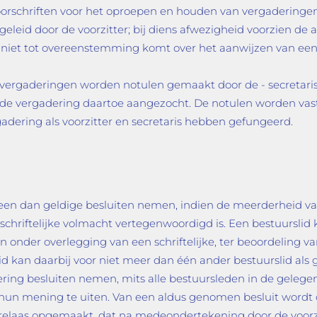
oorschriften voor het oproepen en houden van vergaderinge
eid door de voorzitter; bij diens afwezigheid voorzien de a
niet tot overeenstemming komt over het aanwijzen van een vo
vergaderingen worden notulen gemaakt door de - secretaris
n de vergadering daartoe aangezocht. De notulen worden va
gadering als voorzitter en secretaris hebben gefungeerd.
leen dan geldige besluiten nemen, indien de meerderheid van
schriftelijke volmacht vertegenwoordigd is. Een bestuurslid
 onder overlegging van een schriftelijke, ter beoordeling v
id kan daarbij voor niet meer dan één ander bestuurslid als
ing besluiten nemen, mits alle bestuursleden in de gelegenhei
hun mening te uiten. Van een aldus genomen besluit wordt
relaas opgemaakt, dat na medeondertekening door de voorzit