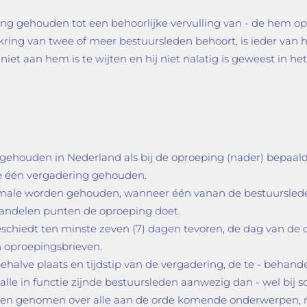
hting gehouden tot een behoorlijke vervulling van - de hem o
ring van twee of meer bestuursleden behoort, is ieder van h
niet aan hem is te wijten en hij niet nalatig is geweest in h
ehouden in Nederland als bij de oproeping (nader) bepaald
te één vergadering gehouden.
nmale worden gehouden, wanneer één vanan de bestuursleden
andelen punten de oproeping doet.
schiedt ten minste zeven (7) dagen tevoren, de dag van de 
 oproepingsbrieven.
halve plaats en tijdstip van de vergadering, de te - behan
lle in functie zijnde bestuursleden aanwezig dan - wel bij 
rden genomen over alle aan de orde komende onderwerpen,