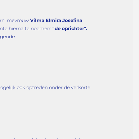
oorn: mevrouw
Vilma Elmira Josefina
nte hierna te noemen:
"de oprichter".
olgende
 mogelijk ook optreden onder de verkorte