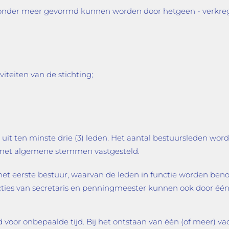
 onder meer gevormd kunnen worden door hetgeen - verkreg
viteiten van de stichting;
 uit ten minste drie (3) leden. Het aantal bestuursleden wor
r met algemene stemmen vastgesteld.
et eerste bestuur, waarvan de leden in functie worden beno
uncties van secretaris en penningmeester kunnen ook door éé
r onbepaalde tijd. Bij het ontstaan van één (of meer) vacat