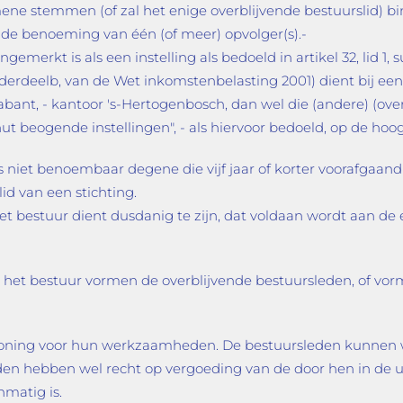
ene stemmen (of zal het enige overblijvende bestuurslid) 
 de benoeming van één (of meer) opvolger(s).-
rkt is als een instelling als bedoeld in artikel 32, lid 1, 
, onderdeelb, van de Wet inkomstenbelasting 2001) dient bij e
abant, - kantoor 's-Hertogenbosch, dan wel die (andere) (ove
t beogende instellingen", - als hiervoor bedoeld, op de hoo
 is niet benoembaar degene die vijf jaar of korter voorafg
id van een stichting.
 bestuur dient dusdanig te zijn, dat voldaan wordt aan de 
 het bestuur vormen de overblijvende bestuursleden, of vorm
oning voor hun werkzaamheden. De bestuursleden kunnen we
en hebben wel recht op vergoeding van de door hen in de u
nmatig is.