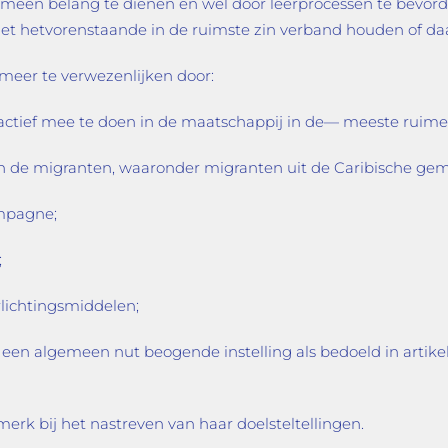
gemeen belang te dienen en wel door leerprocessen te bevord
met hetvorenstaande in de ruimste zin verband houden of daa
 meer te verwezenlijken door:
 actief mee te doen in de maatschappij in de— meeste ruime 
n de migranten, waaronder migranten uit de Caribische ge
ampagne;
;
rlichtingsmiddelen;
een algemeen nut beogende instelling als bedoeld in artikel 
erk bij het nastreven van haar doelsteltellingen.