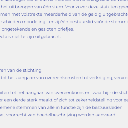
ot het uitbrengen van één stem. Voor zover deze statuten ge
omen met volstrekte meerderheid van de geldig uitgebrach
schieden mondeling, tenzij één bestuurslid vóór de stemmin
j ongetekende en gesloten briefjes.
ls niet te zijn uitgebracht.
ren van de stichting.
n tot het aangaan van overeenkomsten tot verkrijging, verv
uiten tot het aangaan van overeenkomsten, waarbij - de sticht
 een derde sterk maakt of zich tot zekerheidstelling voor ee
emene stemmen van alle in functie zijn de bestuursleden.
het voorrecht van boedelbeschrijving worden aanvaard.