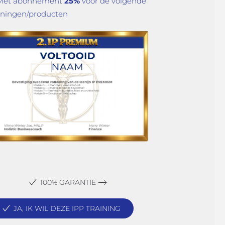
Met abonnement
25%
voor de volgende
iningen/producten
100% GARANTIE
JA, IK WIL DEZE IPP TRAINING