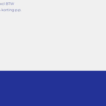
excl BTW
orting p.p.