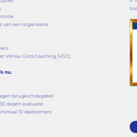
tuaties
✅ 
k
tra
ntrole
e van een organisatie
mers
met Vilmax Gold Coaching [VGC]
is nu.
dagen terugkomdagdeel
a 30 dagen evaluatie
minimaal 10 deelnemers