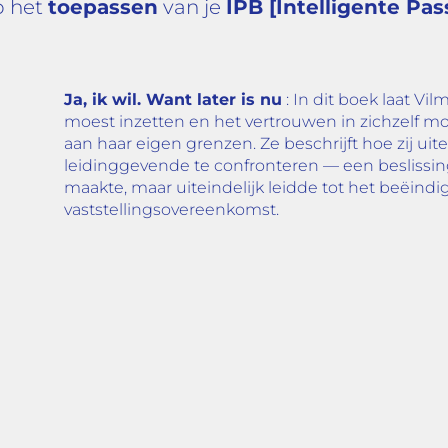
op het
toepassen
van je
IPB [Intelligente Pas
Ja, ik wil. Want later is nu
: In dit boek laat Vi
moest inzetten en het vertrouwen in zichzelf mo
aan haar eigen grenzen. Ze beschrijft hoe zij ui
leidinggevende te confronteren — een beslissing 
maakte, maar uiteindelijk leidde tot het beëindi
vaststellingsovereenkomst.