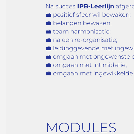
Na succes
IPB-Leerlijn
afger
💼
positief sfeer wil bewaken;
💼
belangen bewaken;
💼
team harmonisatie;
💼
na een re-organisatie;
💼
leidinggevende met ingewi
💼
omgaan met ongewenste 
💼
omgaan met intimidatie;
💼
omgaan met ingewikkelde si
MODULES