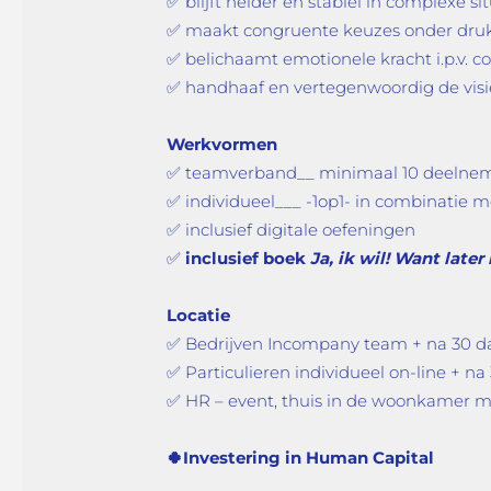
✅
blijft helder en stabiel in complexe si
✅
maakt congruente keuzes onder dru
✅
belichaamt emotionele kracht i.p.v. co
✅
handhaaf en vertegenwoordig de visi
Werkvormen
✅
teamverband__ minimaal 10 deelne
✅
individueel___ -1op1- in combinatie 
✅
inclusief digitale oefeningen
✅
inclusief boek
Ja, ik wil! Want later 
Locatie
✅
Bedrijven Incompany team + na 30 
✅
Particulieren individueel on-line + n
✅
HR – event, thuis in de woonkamer 
🍀
Investering in Human
Capital