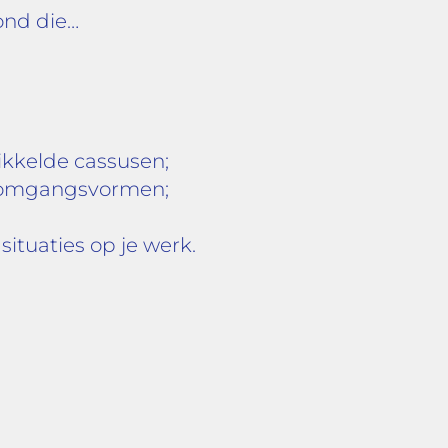
ond die…
kkelde cassusen;
omgangsvormen;
tuaties op je werk.