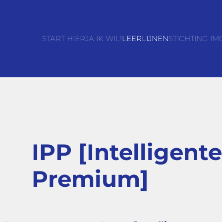
START HIER
JA IK WIL!
LEERLIJNEN
STICHTING IM
IPP [Intelligent
Premium]