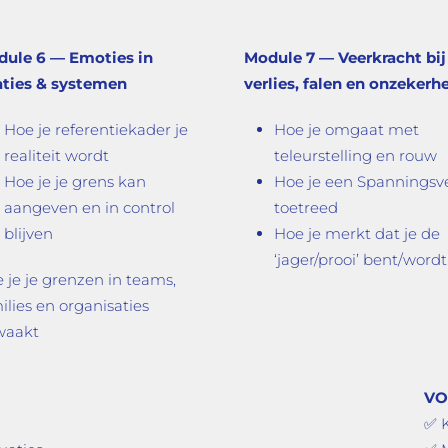
ule 6 — Emoties in
Module 7 — Veerkracht bij
aties & systemen
verlies, falen en onzekerh
Hoe je referentiekader je
Hoe je omgaat met
realiteit wordt
teleurstelling en rouw
Hoe je je grens kan
Hoe je een Spanningsv
aangeven en in control
toetreed
blijven
Hoe je merkt dat je de
‘jager/prooi’ bent/wordt
 je je grenzen in teams,
ilies en organisaties
waakt
VO
✅ 