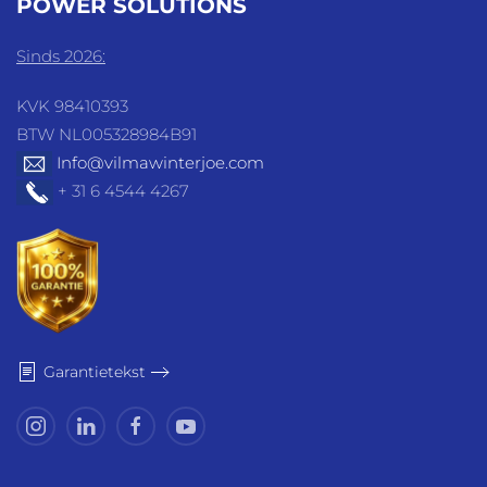
POWER SOLUTIONS
Sinds 2026:
KVK 98410393
BTW NL005328984B91
Info@vilmawinterjoe.com
+ 31 6 4544 4267
Garantietekst