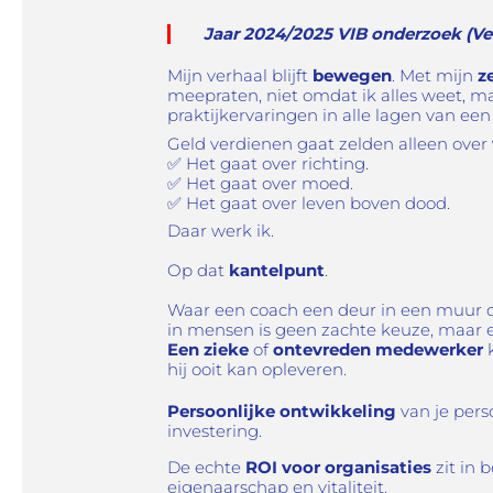
Jaar 2024/2025 VIB onderzoek (Ve
Mijn verhaal blijft
bewegen
. Met mijn
z
meepraten, niet omdat ik alles weet, m
praktijkervaringen in alle lagen van een
Geld verdienen gaat zelden alleen over
✅ Het
gaat over richting.
✅ Het gaat over
moed.
✅ Het gaat over leven boven dood.
Daar werk ik.
Op dat
kantelpunt
.
Waar een coach een deur in een muur d
in mensen is geen zachte keuze, maar e
Een zieke
of
ontevreden medewerker
k
hij ooit kan opleveren.
Persoonlijke ontwikkeling
van je pers
investering.
De echte
ROI voor organisaties
zit in 
eigenaarschap en vitaliteit.