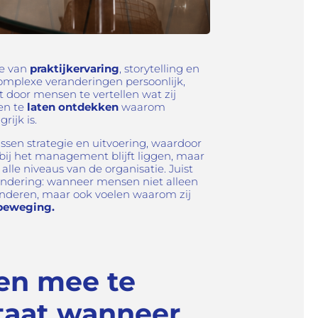
ie van
praktijkervaring
, storytelling en
omplexe veranderingen persoonlijk,
et door mensen te vertellen wat zij
en te
laten ontdekken
waarom
rijk is.
ssen strategie en uitvoering, waardoor
 bij het management blijft liggen, maar
alle niveaus van de organisatie. Juist
ndering: wanneer mensen niet alleen
anderen, maar ook voelen waarom zij
eweging.
en mee te
taat wanneer