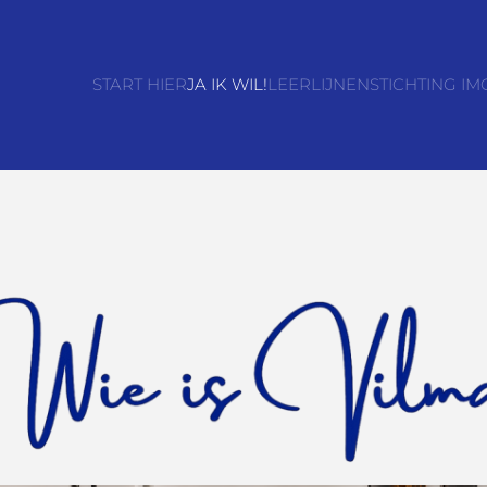
START HIER
JA IK WIL!
LEERLIJNEN
STICHTING IM