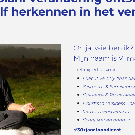
f herkennen in het ver
Oh ja, wie ben ik?
Mijn naam is Vilm
met expertise voor:
Executive
only
financia
Systeem- & Familieopst
Systeem- & Procesanali
Holistisch Business Co
Vertrouwenspersoon
Schrijfster en ohhh zo 
✅
30+jaar loondienst