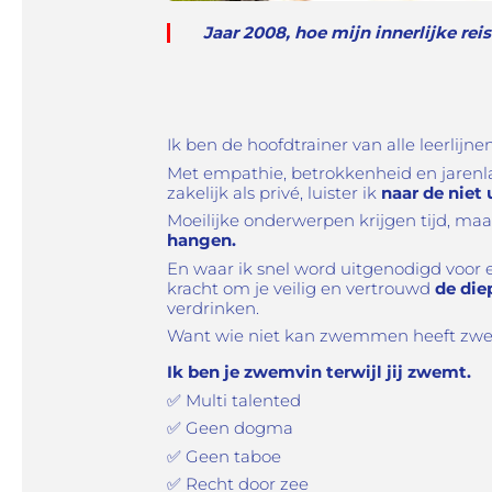
Jaar 2008, hoe mijn innerlijke rei
Ik ben de hoofdtrainer van alle leerlijne
Met empathie, betrokkenheid en jarenl
zakelijk als privé, luister ik
naar de niet
Moeilijke onderwerpen krijgen tijd, ma
hangen.
En waar ik snel word uitgenodigd voor ee
kracht om je veilig en vertrouwd
de die
verdrinken.
Want wie niet kan zwemmen heeft zwe
Ik ben je zwemvin terwijl jij zwemt.
✅
Multi talented
✅
Geen dogma
✅
Geen taboe
✅
Recht door zee