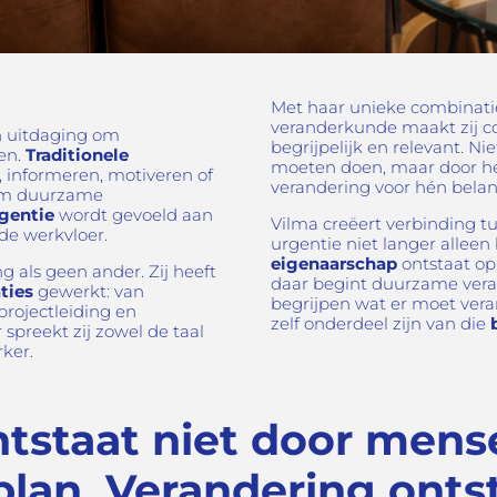
Met haar unieke combinat
veranderkunde maakt zij c
n uitdaging om
begrijpelijk en relevant. Ni
en.
Traditionele
moeten doen, maar door h
n, informeren, motiveren of
verandering voor hén belang
 om duurzame
gentie
wordt gevoeld aan
Vilma creëert verbinding tu
 de werkvloer.
urgentie niet langer alleen
eigenaarschap
ontstaat op 
g als geen ander. Zij heeft
daar begint duurzame vera
ties
gewerkt: van
begrijpen wat er moet ver
rojectleiding en
zelf onderdeel zijn van die
b
 spreekt zij zowel de taal
ker.
ntstaat niet door mens
plan. Verandering onts