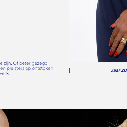
e zijn. Of beter gezegd,
een pleisters op ontstoken
Jaar 20
werk.