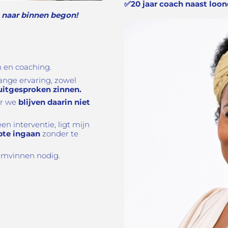
✅
20 jaar coach naast loo
s naar binnen begon!
n en coaching.
ange ervaring, zowel
 uitgesproken zinnen.
ar we
blijven daarin niet
n interventie, ligt mijn
pte ingaan
zonder te
mvinnen nodig.