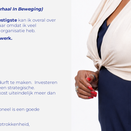
rhaal In Beweging)
estigste
kan ik overal over
aar omdat ik veel
 organisatie heb.
werk.
urft te maken. Investeren
en strategische.
ost uiteindelijk meer dan
oneel is een goede
betrokkenheid,