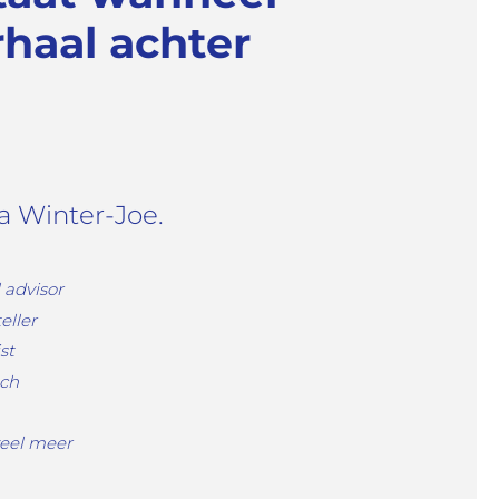
haal achter
a Winter-Joe.
l
advisor
eller
st
ach
veel meer