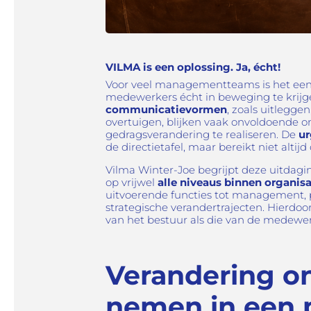
VILMA is een oplossing. Ja, écht!
Voor veel managementteams is het ee
medewerkers écht in beweging te krijg
communicatievormen
, zoals uitlegge
overtuigen, blijken vaak onvoldoende
gedragsverandering te realiseren. De
ur
de directietafel, maar bereikt niet altijd
Vilma Winter-Joe begrijpt deze uitdagin
op vrijwel
alle niveaus binnen organisa
uitvoerende functies tot management, p
strategische verandertrajecten. Hierdoor
van het bestuur als die van de medewer
Verandering o
nemen in een 