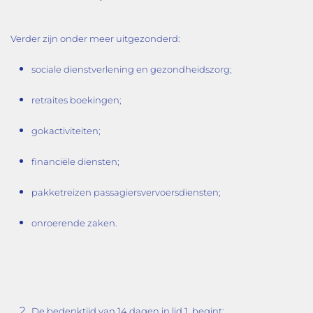
Verder zijn onder meer uitgezonderd:
sociale dienstverlening en gezondheidszorg;
retraites boekingen;
gokactiviteiten;
financiële diensten;
pakketreizen passagiersvervoersdiensten;
onroerende zaken.
De bedenktijd van 14 dagen in lid 1, begint: