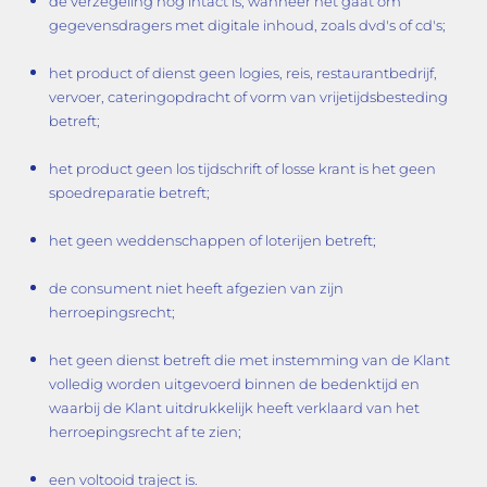
de verzegeling nog intact is, wanneer het gaat om
gegevensdragers met digitale inhoud, zoals dvd's of cd's;
het product of dienst geen logies, reis, restaurantbedrijf,
vervoer, cateringopdracht of vorm van vrijetijdsbesteding
betreft;
het product geen los tijdschrift of losse krant is het geen
spoedreparatie betreft;
het geen weddenschappen of loterijen betreft;
de consument niet heeft afgezien van zijn
herroepingsrecht;
het geen dienst betreft die met instemming van de Klant
volledig worden uitgevoerd binnen de bedenktijd en
waarbij de Klant uitdrukkelijk heeft verklaard van het
herroepingsrecht af te zien;
een voltooid traject is.