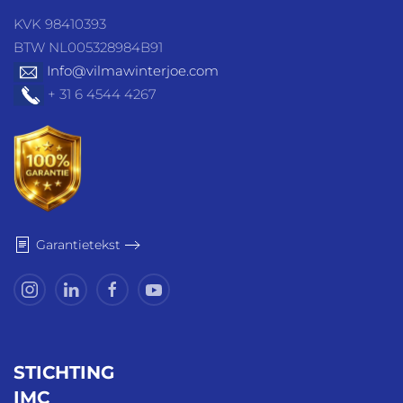
KVK 98410393
BTW NL005328984B91
Info@vilmawinterjoe.com
+ 31 6 4544 4267
Garantietekst
STICHTING
IMC