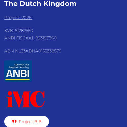
The Dutch
Kingdom
Project 2026:
KVK: 51282550
ANBI FISCAAL 823197360
ABN NL33ABNA0155338579
Project BIB