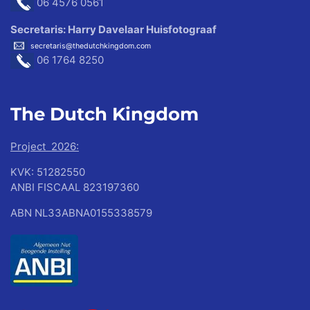
06 4576
0561
Secretaris: Harry Davelaar Huisfotograaf
secretaris@thedutchkingdom.com
06 1764 8250
The Dutch
Kingdom
Project 2026:
KVK: 51282550
ANBI FISCAAL 823197360
ABN NL33ABNA0155338579