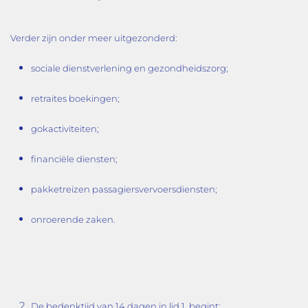
Verder zijn onder meer uitgezonderd:
sociale dienstverlening en gezondheidszorg;
retraites boekingen;
gokactiviteiten;
financiële diensten;
pakketreizen passagiersvervoersdiensten;
onroerende zaken.
De bedenktijd van 14 dagen in lid 1, begint: