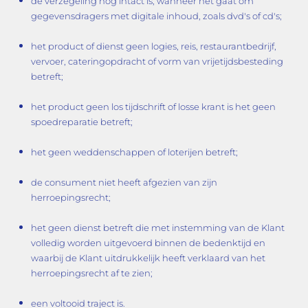
de verzegeling nog intact is, wanneer het gaat om
gegevensdragers met digitale inhoud, zoals dvd's of cd's;
het product of dienst geen logies, reis, restaurantbedrijf,
vervoer, cateringopdracht of vorm van vrijetijdsbesteding
betreft;
het product geen los tijdschrift of losse krant is het geen
spoedreparatie betreft;
het geen weddenschappen of loterijen betreft;
de consument niet heeft afgezien van zijn
herroepingsrecht;
het geen dienst betreft die met instemming van de Klant
volledig worden uitgevoerd binnen de bedenktijd en
waarbij de Klant uitdrukkelijk heeft verklaard van het
herroepingsrecht af te zien;
een voltooid traject is.