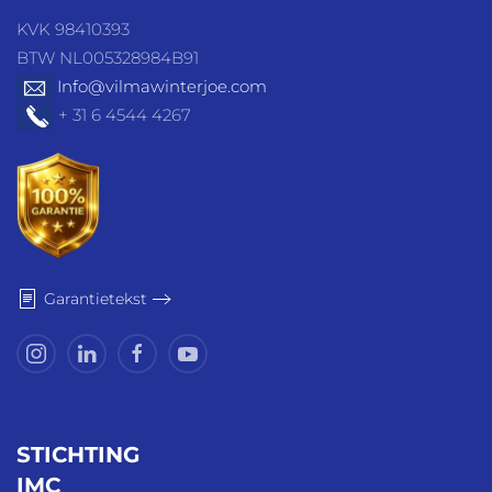
KVK 98410393
BTW NL005328984B91
Info@vilmawinterjoe.com
+ 31 6 4544 4267
Garantietekst
STICHTING
IMC