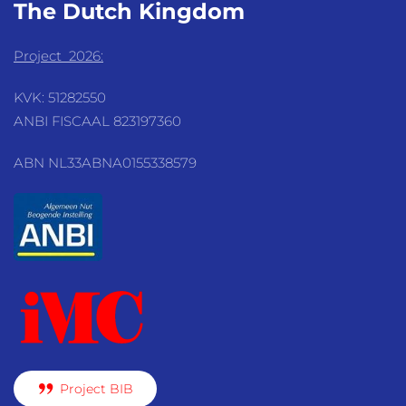
The Dutch
Kingdom
Project 2026:
KVK: 51282550
ANBI FISCAAL 823197360
ABN NL33ABNA0155338579
Project BIB