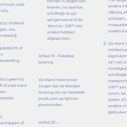
binnen 14 dagen kan
 inhoud, zoals
andere in
leveren, na daartoe
 cd's;
offertes, 
schriftelijk te zijn
schetsen,
aangemaand of de
duct of dienst
maquettes
Klant en VIB™ iets
ies, reis,
anders is 
anders hebben
ntbedrijf,
afgesproken.
,
De Klant 
gopdracht of
intellectu
an
Artikel 19 - Feitelijke
eigendom
dsbesteding
levering
lid 1 niet 
voorafga
schriftelij
duct geen los
De Klant moet ervoor
toestemm
ift of losse krant
zorgen dat de feitelijke
VIB™ aan
geen
levering van zijn bestelde
tonen, ter
paratie
producten op tijd kan
stellen of
plaatsvinden.
andere m
gebruiken
en
Artikel 20 –
schappen of