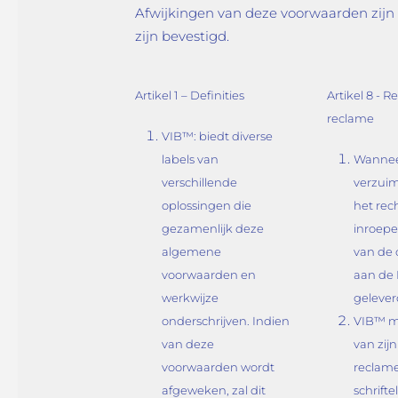
Afwijkingen van deze voorwaarden zijn ui
zijn bevestigd.
Artikel 1 – Definities
Artikel 8 - R
reclame
VIB™: biedt diverse
labels van
Wanneer
verschillende
verzui
oplossingen die
het rec
gezamenlijk deze
inroepe
algemene
van de
voorwaarden en
aan de 
werkwijze
gelever
onderschrijven. Indien
VIB™ m
van deze
van zij
voorwaarden wordt
reclame
afgeweken, zal dit
schriftel