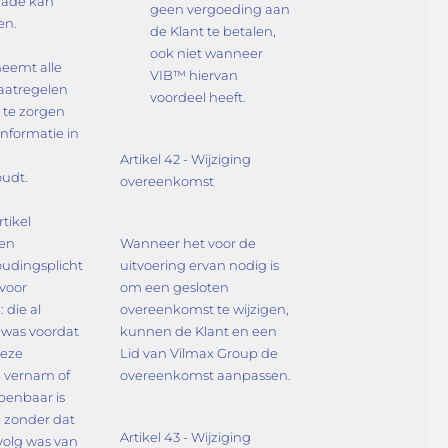
ade kan
geen vergoeding aan
en.
de Klant te betalen,
ook niet wanneer
neemt alle
VIB™ hiervan
aatregelen
voordeel heeft.
 te zorgen
 informatie in
Artikel 42 - Wijziging
udt.
overeenkomst
rtikel
en
Wanneer het voor de
udingsplicht
uitvoering ervan nodig is
 voor
om een gesloten
 die al
overeenkomst te wijzigen,
was voordat
kunnen de Klant en een
deze
Lid van Vilmax Group de
e vernam of
overeenkomst aanpassen.
openbaar is
 zonder dat
Artikel 43 - Wijziging
volg was van