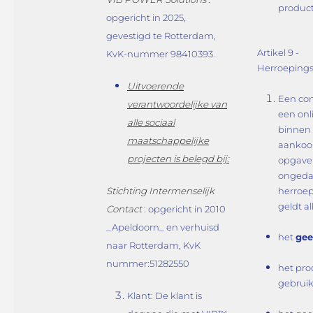
producte
opgericht in 2025,
gevestigd te Rotterdam,
Artikel 9 -
KvK-nummer 98410393.
Herroepings
Uitvoerende
Een co
verantwoordelijke van
een on
alle sociaal
binnen
maatschappelijke
aankoo
projecten is belegd bij:
opgave
ongeda
Stichting Intermenselijk
herroep
geldt a
Contact
: opgericht in 2010
_Apeldoorn_ en verhuisd
het
gee
naar Rotterdam, KvK
nummer:51282550
het prod
gebruik
Klant: De klant is