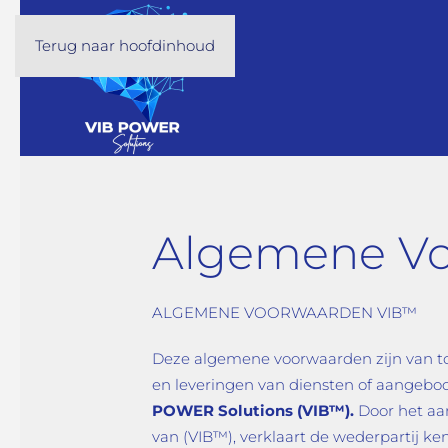
Terug naar hoofdinhoud
Algemene V
ALGEMENE VOORWAARDEN VIB™
Deze algemene voorwaarden zijn van to
en leveringen van diensten of aangebo
POWER Solutions (
VIB™)
.
Door het aa
van (VIB™), verklaart de wederpartij 