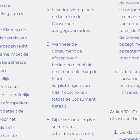
de overe
nische
Levering vindt plaats
stilzwijg
ling aan de
op het door de
in een ov
Consument
voor onbep
e Klant op de
aangegeven adres.
tenzij de 
de overe
is gesteld van
Wanneer de
opzegt m
eroepen recht
Consument de
opzegterm
lame, moet de
afgesproken
maanden
e betreffende
bedragen niet of niet
ten
op tijd betaalt, mag de
Is de Klan
llijk
Klant zijn
consumen
verplichtingen aan
een opzeg
eren aan
VIB™ opschorten
1 maand.
nzij schriftelijk
totdat de Consument
is afgesproken.
betaalt.
t betaalt de
Artikel 30 - O
dienst voor bep
voor het
Bij te late betaling is er
sprake van
len of -
De Klant 
schuldeisersverzuim,
n van de
overeenk