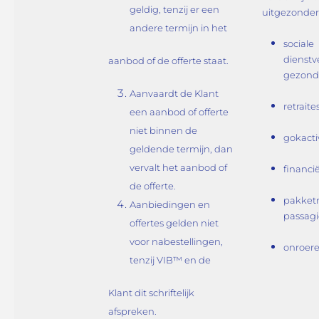
geldig, tenzij er een
uitgezonder
andere termijn in het
sociale
dienstv
aanbod of de offerte staat.
gezond
Aanvaardt de Klant
retrait
een aanbod of offerte
niet binnen de
gokactiv
geldende termijn, dan
vervalt het aanbod of
financi
de offerte.
pakket
Aanbiedingen en
passagi
offertes gelden niet
voor nabestellingen,
onroer
tenzij VIB™ en de
Klant dit schriftelijk
afspreken.