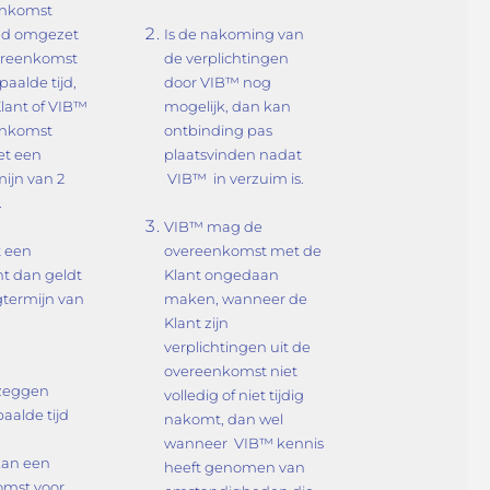
enkomst
end omgezet
Is de nakoming van
ereenkomst
de verplichtingen
aalde tijd,
door VIB™ nog
Klant of VIB™
mogelijk, dan kan
enkomst
ontbinding pas
et een
plaatsvinden nadat
ijn van 2
VIB™ in verzuim is.
.
VIB™ mag de
t een
overeenkomst met de
t dan geldt
Klant ongedaan
termijn van
maken, wanneer de
Klant zijn
verplichtingen uit de
overeenkomst niet
pzeggen
volledig of niet tijdig
aalde tijd
nakomt, dan wel
wanneer VIB™ kennis
kan een
heeft genomen van
omst voor