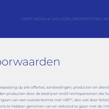
START HIER
JA IK WIL!
LEERLIJNEN
STICHTING IM
oorwaarden
epassing op alle offertes, aanbiedingen, producten en di
den producten door de bedrijven en/of rechtspersonen die
ngaan van een overeenkomst met VIB™, dan wel door feiteli
kennis te hebben genomen van en akkoord te gaan met de i