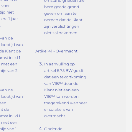
omstandigheden die
 voor
hem goede grond
ijd niet
geven om aan te
 na 1 jaar
nemen dat de Klant
.
zijn verplichtingen
niet zal nakomen.
 van de
ooptijd van
 de Klant de
Artikel 41 - Overmacht
st in lid 1
 met een
In aanvulling op
ijn van 2
artikel 6:75 BW geldt
.
dat een tekortkoming
van VIB™ door de
 van de
Klant niet aan een
ooptijd van
VIB™ kan worden
 een
toegerekend wanneer
t de
er sprake is van
st in lid 1
overmacht.
 met een
ijn van 1
Onder de