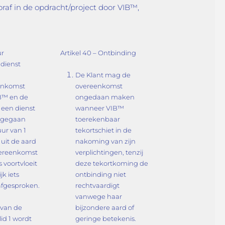
oraf in de opdracht/project door VIB™,
ur
Artikel 40 – Ontbinding
dienst
De Klant mag de
enkomst
overeenkomst
B™ en de
ongedaan maken
 een dienst
wanneer VIB™
ngegaan
toerekenbaar
ur van 1
tekortschiet in de
j uit de aard
nakoming van zijn
vereenkomst
verplichtingen, tenzij
s voortvloeit
deze tekortkoming de
ijk iets
ontbinding niet
afgesproken.
rechtvaardigt
vanwege haar
 van de
bijzondere aard of
lid 1 wordt
geringe betekenis.