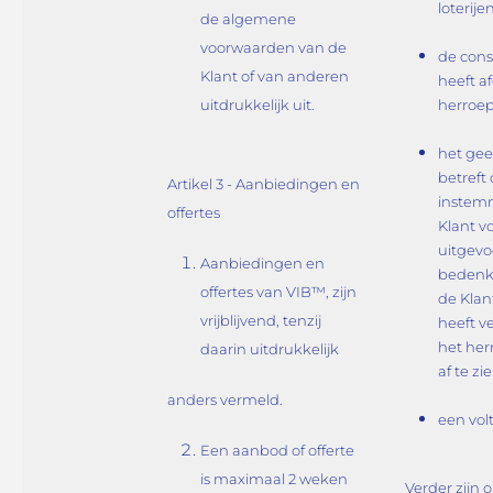
loterije
de algemene
voorwaarden van de
de con
Klant of van anderen
heeft a
uitdrukkelijk uit.
herroep
het gee
betreft
Artikel 3 - Aanbiedingen en
instem
offertes
Klant v
uitgevo
Aanbiedingen en
bedenkt
offertes van VIB™, zijn
de Klan
vrijblijvend, tenzij
heeft v
het her
daarin uitdrukkelijk
af te zie
anders vermeld.
een volt
Een aanbod of offerte
is maximaal 2 weken
Verder zijn