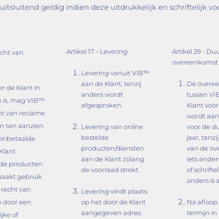
tsluitend geldig indien deze uitdrukkelijk en schriftelijk vo
Artikel 17 - Levering
Artikel 29 - Du
echt van
overeenkomst 
Levering vanuit VIB™
aan de Klant, tenzij
De overe
 de Klant in
anders wordt
tussen VI
m is, mag VIB™
afgesproken.
Klant voor
ht van reclame
wordt aa
n ten aanzien
Levering van online
voor de du
bestelde
jaar, tenzi
 onbetaalde
producten/diensten
van de o
Klant
aan de Klant zolang
iets ander
de producten.
de voorraad strekt.
of schriftel
aakt gebruik
anders is 
n recht van
Levering vindt plaats
 door een
op het door de Klant
Na afloop
aangegeven adres.
termijn in 
ijke of