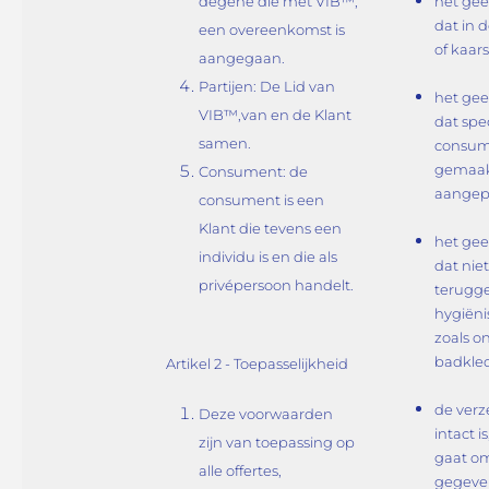
degene die met VIB™,
het gee
dat in 
een overeenkomst is
of kaar
aangegaan.
Partijen: De Lid van
het gee
VIB™,van en de Klant
dat spe
samen.
consum
gemaak
Consument: de
aangep
consument is een
Klant die tevens een
het gee
individu is en die als
dat nie
privépersoon handelt.
terugg
hygiëni
zoals o
badkled
Artikel 2 - Toepasselijkheid
de verz
Deze voorwaarden
intact 
zijn van toepassing op
gaat o
alle offertes,
gegeve