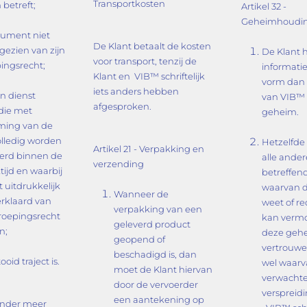
Transportkosten
n betreft;
Artikel 32 -
Geheimhoudi
sument niet
De Klant betaalt de kosten
fgezien van zijn
De Klant 
voor transport, tenzij de
ingsrecht;
informatie
Klant en VIB™ schriftelijk
vorm dan o
iets anders hebben
n dienst
van VIB™
afgesproken.
 die met
geheim.
ming van de
olledig worden
Hetzelfde 
Artikel 21 - Verpakking en
erd binnen de
alle ander
verzending
ijd en waarbij
betreffe
t uitdrukkelijk
waarvan d
Wanneer de
erklaard van
weet of re
verpakking van een
roepingsrecht
kan verm
geleverd product
n;
deze gehe
geopend of
vertrouwel
beschadigd is, dan
ooid traject is.
wel waarv
moet de Klant hiervan
verwachte
door de vervoerder
verspreid
een aantekening op
 onder meer