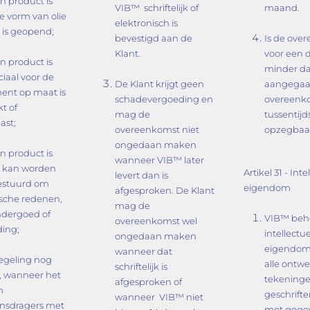
n product is
VIB™ schriftelijk of
maand.
de vorm van olie
elektronisch is
s is geopend;
bevestigd aan de
Is de ove
Klant.
voor een d
n product is
minder dan
ciaal voor de
De Klant krijgt geen
aangegaan
ent op maat is
schadevergoeding en
overeenk
t of
mag de
tussentijd
ast;
overeenkomst niet
opzegbaa
ongedaan maken
n product is
wanneer VIB™ later
t kan worden
Artikel 31 - Int
levert dan is
estuurd om
eigendom
afgesproken. De Klant
sche redenen,
mag de
ndergoed of
VIB™ beho
overeenkomst wel
ing;
intellectu
ongedaan maken
eigendom
wanneer dat
egeling nog
alle ontw
schriftelijk is
is, wanneer het
tekeninge
afgesproken of
m
geschrifte
wanneer VIB™ niet
nsdragers met
met gegev