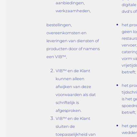
aanbiedingen,
digitale
werkzaamheden,
dvd's of
bestellingen,
het pro
geen log
overeenkomsten en
restaura
leveringen van diensten of
vervoer
producten door of namens
caterin
een VIB™,
vorm v
vrijetij
VIB™ en de Klant
betreft;
kunnen alleen
het pro
afwijken van deze
tijdschr
voorwaarden als dat
is het 
schriftelijk is
spoedre
afgesproken.
betreft;
VIB™ en de Klant
het ge
sluiten de
wedden
toepasselijkheid van