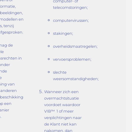
computer- of
formatie,
telecomstoringen;
afbeeldingen,
 modellen en
computervirussen;
, tenzij
afgesproken.
stakingen;
mag de
overheidsmaatregelen;
ele
srechten in
vervoersproblemen;
zonder
ande
slechte
ke
weersomstandigheden;
ing van
 anderen
Wanneer zich een
 beschikking
overmachtsituatie
 op een
voordoet waardoor
anier
VIB™ 1 of meer
.
verplichtingen naar
de Klant niet kan
nakomen, dan