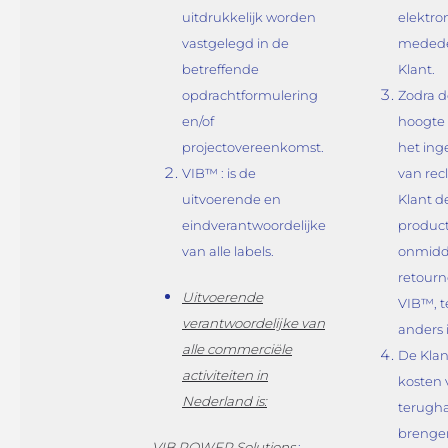
uitdrukkelijk worden
elektro
vastgelegd in de
medede
betreffende
Klant.
opdrachtformulering
Zodra d
en/of
hoogte 
projectovereenkomst.
het ing
VIB™ : is de
van rec
uitvoerende en
Klant d
eindverantwoordelijke
produc
van alle labels.
onmidde
retourn
Uitvoerende
VIB™, te
verantwoordelijke van
anders 
alle commerciële
De Klan
activiteiten in
kosten 
Nederland is:
terugha
brenge
VIB POWER Solutions
: