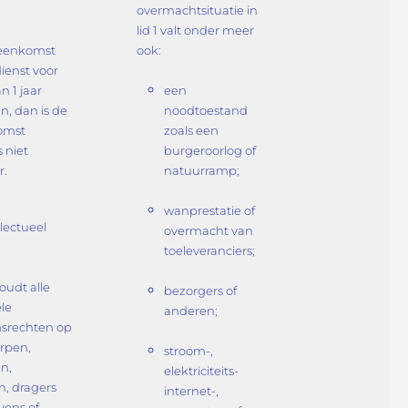
overmachtsituatie in
lid 1 valt onder meer
reenkomst
ook:
ienst voor
 1 jaar
een
, dan is de
noodtoestand
omst
zoals een
s niet
burgeroorlog of
r.
natuurramp;
wanprestatie of
ellectueel
overmacht van
toeleveranciers;
udt alle
bezorgers of
ele
anderen;
srechten op
erpen,
stroom-,
n,
elektriciteits-
n, dragers
internet-,
ens of