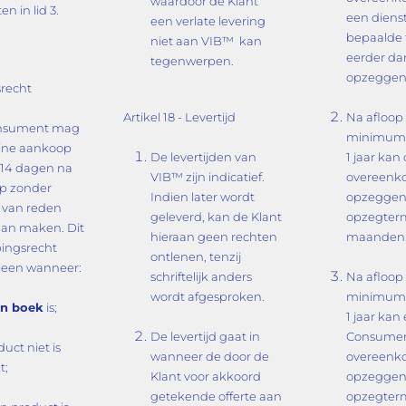
waardoor de Klant
n in lid 3.
een dienst
een verlate levering
bepaalde t
niet aan VIB™ kan
eerder dan
tegenwerpen.
opzeggen
recht
Artikel 18 - Levertijd
Na afloop
nsument mag
minimum l
line aankoop
De levertijden van
1 jaar kan
 14 dagen na
VIB™ zijn indicatief.
overeenkom
p zonder
Indien later wordt
opzeggen
 van reden
geleverd, kan de Klant
opzegterm
an maken. Dit
hieraan geen rechten
maanden
ingsrecht
ontlenen, tenzij
lleen wanneer:
schriftelijk anders
Na afloop
wordt afgesproken.
minimum l
n boek
is;
1 jaar kan
De levertijd gaat in
Consumen
uct niet is
wanneer de door de
overeenkom
t;
Klant voor akkoord
opzeggen
getekende offerte aan
opzegterm