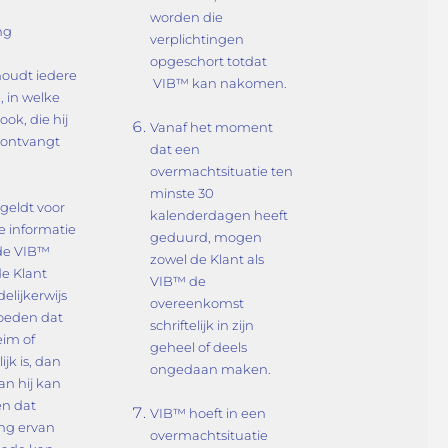
worden die
ng
verplichtingen
opgeschort totdat
houdt iedere
VIB™ kan nakomen.
, in welke
ok, die hij
Vanaf het moment
 ontvangt
dat een
overmachtsituatie ten
minste 30
geldt voor
kalenderdagen heeft
e informatie
geduurd, mogen
nde VIB™
zowel de Klant als
e Klant
VIB™ de
delijkerwijs
overeenkomst
oeden dat
schriftelijk in zijn
im of
geheel of deels
ijk is, dan
ongedaan maken.
an hij kan
n dat
VIB™ hoeft in een
ing ervan
overmachtsituatie