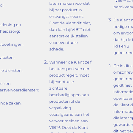
VIB™ sch
laten maken voordat
d:
berokken
hij het product in
ontvangst neemt.
De Klant 
Doet de Klant dit niet,
erlening en
nodige m
dan kan hij VIB™ niet
heidszorg;
om ervoor
aansprakelijk stellen
dat hij de
voor eventuele
es boekingen;
lid 1 en 2
schade.
geheimho
iteiten;
Wanneer de Klant zelf
De in dit a
het transport van een
ële diensten;
omschrev
product regelt, moet
geheimho
hij eventuele
reizen
geldt niet
zichtbare
ersvervoersdiensten;
informatie:
beschadigingen aan
openbaar 
producten of de
ende zaken.
de Klant 
verpakking
informati
voorafgaand aan het
die later 
vervoer melden aan
geworden
VIB™. Doet de Klant
dit het ge